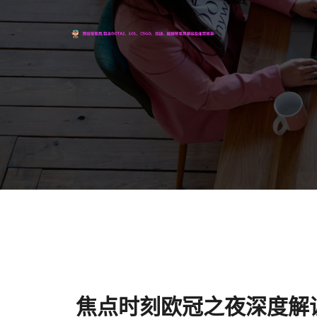
焦点时刻欧冠之夜深度解