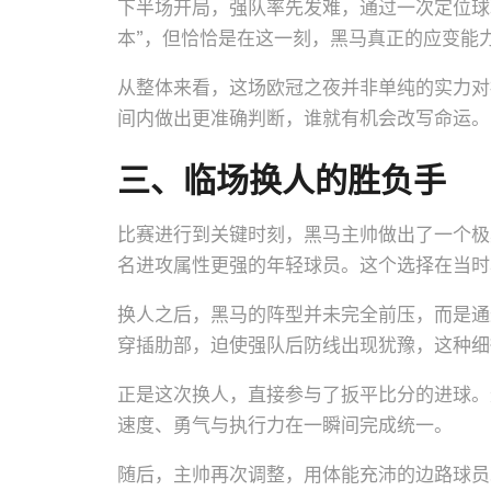
下半场开局，强队率先发难，通过一次定位球
本”，但恰恰是在这一刻，黑马真正的应变能
从整体来看，这场欧冠之夜并非单纯的实力对
间内做出更准确判断，谁就有机会改写命运。
三、临场换人的胜负手
比赛进行到关键时刻，黑马主帅做出了一个极
名进攻属性更强的年轻球员。这个选择在当时
换人之后，黑马的阵型并未完全前压，而是通
穿插肋部，迫使强队后防线出现犹豫，这种细
正是这次换人，直接参与了扳平比分的进球。
速度、勇气与执行力在一瞬间完成统一。
随后，主帅再次调整，用体能充沛的边路球员