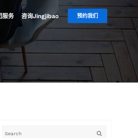
团服务
咨询Jingjibao
预约我们