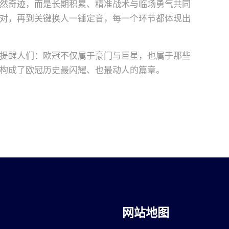
然奇迹，而是长期积累、精准战术与临场勇气共同
对，再到关键换人一锤定音，每一个环节都体现出
提醒人们：欧冠不仅属于豪门与巨星，也属于那些
构成了欧冠历史最闪耀、也最动人的篇章。
网站地图