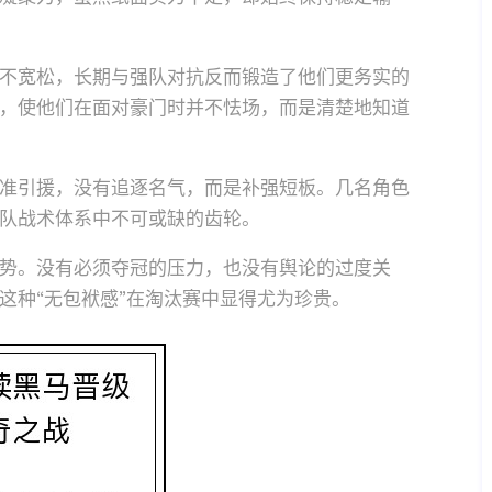
不宽松，长期与强队对抗反而锻造了他们更务实的
，使他们在面对豪门时并不怯场，而是清楚地知道
准引援，没有追逐名气，而是补强短板。几名角色
队战术体系中不可或缺的齿轮。
势。没有必须夺冠的压力，也没有舆论的过度关
这种“无包袱感”在淘汰赛中显得尤为珍贵。