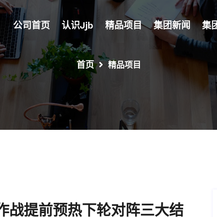
公司首页
认识jjb
精品项目
集团新闻
集
首页
精品项目
作战提前预热下轮对阵三大结