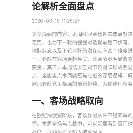
论解析全面盘点
2026-03-16 11:25:27
文章摘要的内容：本周欧冠赛场迎来焦点对决
走势，也为下一轮的强强对话提前埋下伏笔。
球队状态以及下轮对阵的潜在走向四个维度进
一，强队在客场更趋务实，比赛节奏明显收紧
变量；其三，本周结果已对下轮对阵形成明显
点，全面盘点本周欧冠焦点战的深层逻辑，解
欧冠强队竞争格局的最新趋势，为球迷理解赛
一、客场战略取向
在欧冠淘汰赛阶段，客场作战从来不是简单的
择。本周多场焦点战中，可以明显看到豪门球
高度，以避免过早陷入被动局面。