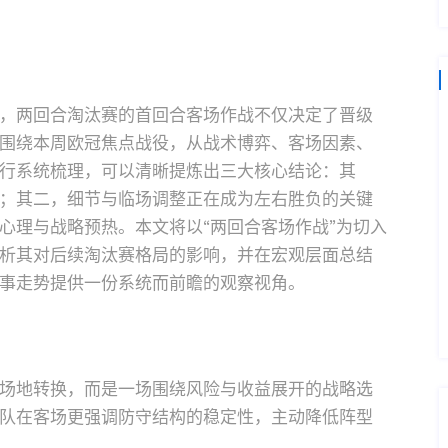
，两回合淘汰赛的首回合客场作战不仅决定了晋级
围绕本周欧冠焦点战役，从战术博弈、客场因素、
行系统梳理，可以清晰提炼出三大核心结论：其
；其二，细节与临场调整正在成为左右胜负的关键
心理与战略预热。本文将以“两回合客场作战”为切入
析其对后续淘汰赛格局的影响，并在宏观层面总结
事走势提供一份系统而前瞻的观察视角。
场地转换，而是一场围绕风险与收益展开的战略选
队在客场更强调防守结构的稳定性，主动降低阵型