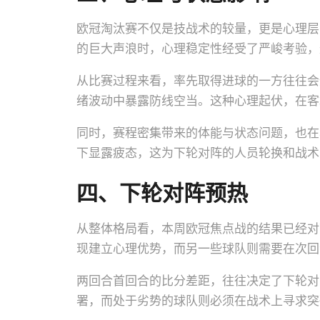
欧冠淘汰赛不仅是技战术的较量，更是心理层
的巨大声浪时，心理稳定性经受了严峻考验，
从比赛过程来看，率先取得进球的一方往往会
绪波动中暴露防线空当。这种心理起伏，在客
同时，赛程密集带来的体能与状态问题，也在
下显露疲态，这为下轮对阵的人员轮换和战术
四、下轮对阵预热
从整体格局看，本周欧冠焦点战的结果已经对
现建立心理优势，而另一些球队则需要在次回
两回合首回合的比分差距，往往决定了下轮对
署，而处于劣势的球队则必须在战术上寻求突