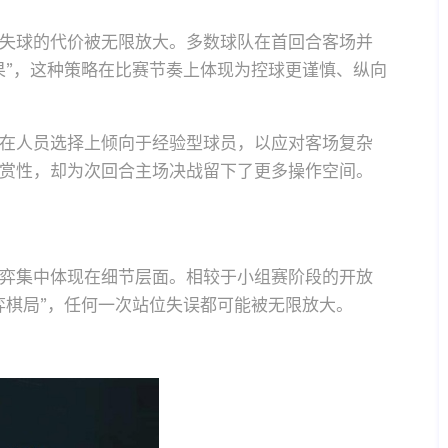
失球的代价被无限放大。多数球队在首回合客场并
果”，这种策略在比赛节奏上体现为控球更谨慎、纵向
在人员选择上倾向于经验型球员，以应对客场复杂
赏性，却为次回合主场决战留下了更多操作空间。
弈集中体现在细节层面。相较于小组赛阶段的开放
弈棋局”，任何一次站位失误都可能被无限放大。